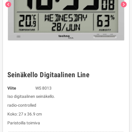
chevron_left
chevron_right
Seinäkello Digitaalinen Line
Viite
WS 8013
Iso digitaalinen seinäkello.
radio-controlled
Koko: 27 x 36.9 cm
Paristoilla toimiva