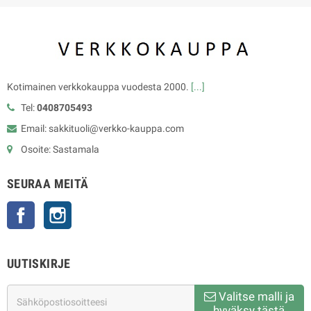
Kotimainen verkkokauppa vuodesta 2000.
[...]
Tel:
0408705493
Email: sakkituoli@verkko-kauppa.com
Osoite: Sastamala
SEURAA MEITÄ
Facebook
Instagram
UUTISKIRJE
Valitse malli ja
hyväksy tästä