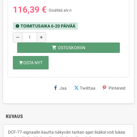
116,39 €
Sisältää alv:n
TOIMITUSAIKA 6-20 PÄIVÄÄ
new_releases
remove
add
shopping_cart
OSTOSKORIIN
OSTA NYT
shopping_cart
Jaa
Twiittaa
Pinterest
KUVAUS
DCF-77-signaalin kautta näkyvän tarkan ajan lisäksi voit lukea