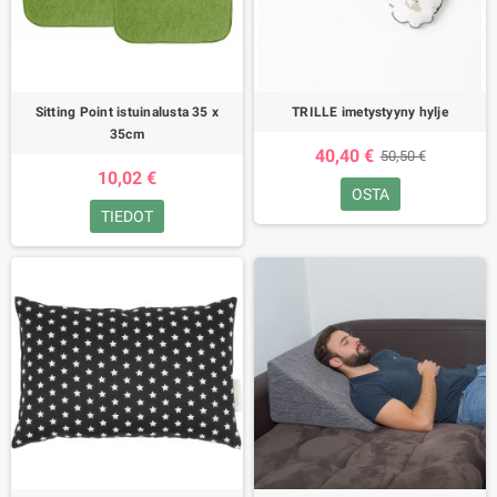
Sitting Point istuinalusta 35 x
TRILLE imetystyyny hylje
35cm
40,40 €
50,50 €
10,02 €
OSTA
TIEDOT