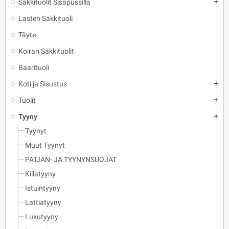
Säkkituolit Sisäpussilla
add
Lasten Säkkituoli
Täyte
Koiran Säkkituolit
Baarituoli
Koti ja Sisustus
add
Tuolit
add
Tyyny
add
Tyynyt
Muut Tyynyt
PATJAN- JA TYYNYNSUOJAT
Kiilatyyny
Istuintyyny
Lattiatyyny
Lukutyyny