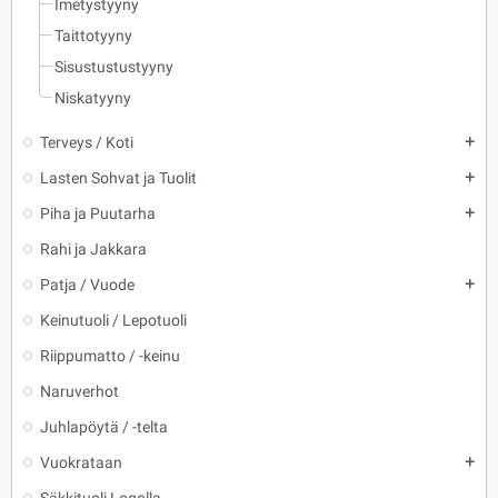
Imetystyyny
Taittotyyny
Sisustustustyyny
Niskatyyny
Terveys / Koti
add
Lasten Sohvat ja Tuolit
add
Piha ja Puutarha
add
Rahi ja Jakkara
Patja / Vuode
add
Keinutuoli / Lepotuoli
Riippumatto / -keinu
Naruverhot
Juhlapöytä / -telta
Vuokrataan
add