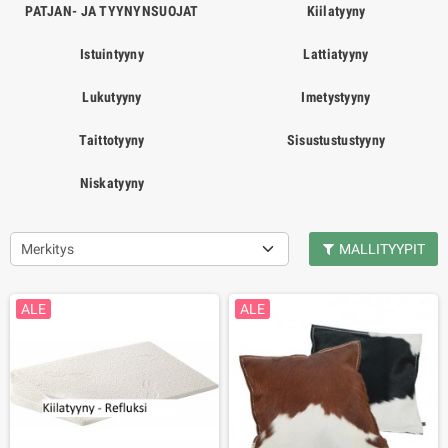
PATJAN- JA TYYNYNSUOJAT
Kiilatyyny
Istuintyyny
Lattiatyyny
Lukutyyny
Imetystyyny
Taittotyyny
Sisustustustyyny
Niskatyyny
Merkitys
MALLITYYPIT
ALE
ALE