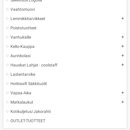
Säkkituoli Logolla
Vaahtomuovi
Lemmikkitarvikkeet
add
Poistotuotteet
Vanhuksille
add
Kello-Kauppa
add
Aurinkolasi
add
Hauskat Lahjat - coolstaff
add
Lastentarvike
Hotkiss® Säkkituolit
Vapaa-Aika
add
Matkalaukut
add
Kotikuljetus/Jakorahti
OUTLET-TUOTTEET