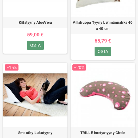
Kiilatyyny AloeVera
Villahuopa Tyyny Lehmännahka 40
x 40 cm
59,00 €
65,79 €
OSTA
OSTA
−15%
−20%
Smoothy Lukutyyny
TRILLE imetystyyny Circle