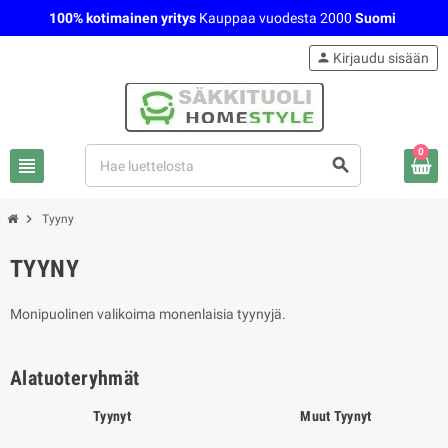
100% kotimainen yritys
Kauppaa vuodesta 2000
Suomi
person
Kirjaudu sisään
0
view_headline
search
chevron_right
Tyyny
TYYNY
Monipuolinen valikoima monenlaisia tyynyjä.
Alatuoteryhmät
Tyynyt
Muut Tyynyt