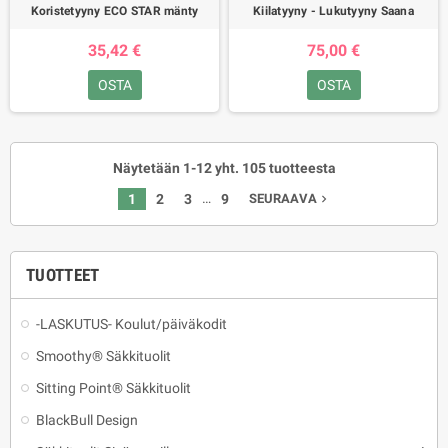
Koristetyyny ECO STAR mänty
Kiilatyyny - Lukutyyny Saana
35,42 €
75,00 €
OSTA
OSTA
Näytetään 1-12 yht. 105 tuotteesta
…
1
2
3
9
SEURAAVA
navigate_next
TUOTTEET
-LASKUTUS- Koulut/päiväkodit
Smoothy® Säkkituolit
Sitting Point® Säkkituolit
BlackBull Design