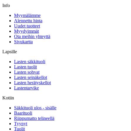
Info
Myymälämme
Alennettu hinta
Uudet tuotteet
Myydyimmät
Ota meihin yhteyttä
Sivukartta
Lapsille
Lasten säkkituoli
Lasten tuolit
Lasten sohvat
Lasten seinäkellot
Lasten herätyskellot
Lastentarvike
Kotiin
Säkkituoli ulos - sisälle
Baarituoli
Riippumatto telineellä
Tyynyt
Tuolit