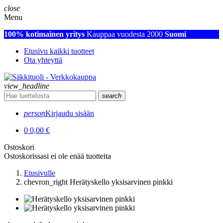
close
Menu
100% kotimainen yritys
Kauppaa vuodesta 2000
Suomi
Etusivu kaikki tuotteet
Ota yhteyttä
view_headline
search
person
Kirjaudu sisään
0
0,00 €
Ostoskori
Ostoskorissasi ei ole enää tuotteita
Etusivulle
chevron_right
Herätyskello yksisarvinen pinkki