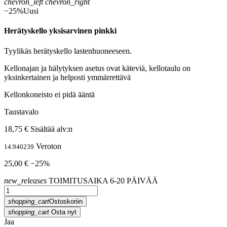
chevron_left
chevron_right
−25%
Uusi
Herätyskello yksisarvinen pinkki
Tyylikäs herätyskello lastenhuoneeseen.
Kellonajan ja hälytyksen asetus ovat käteviä, kellotaulu on
yksinkertainen ja helposti ymmärrettävä
Kellonkoneisto ei pidä ääntä
Taustavalo
18,75 €
Sisältää alv:n
Veroton
14.940239
25,00 €
−25%
new_releases
TOIMITUSAIKA 6-20 PÄIVÄÄ
shopping_cart
Ostoskoriin
shopping_cart
Osta nyt
Jaa