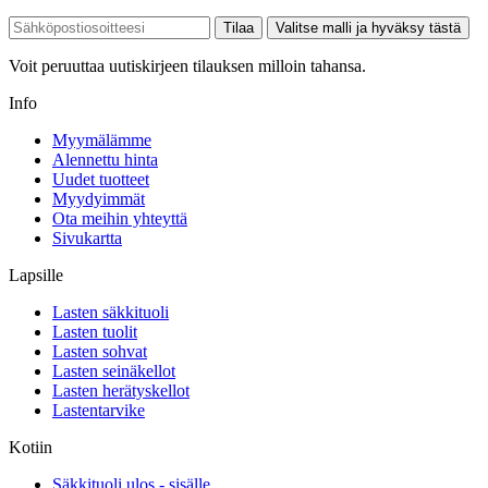
Tilaa
Valitse malli ja hyväksy tästä
Voit peruuttaa uutiskirjeen tilauksen milloin tahansa.
Info
Myymälämme
Alennettu hinta
Uudet tuotteet
Myydyimmät
Ota meihin yhteyttä
Sivukartta
Lapsille
Lasten säkkituoli
Lasten tuolit
Lasten sohvat
Lasten seinäkellot
Lasten herätyskellot
Lastentarvike
Kotiin
Säkkituoli ulos - sisälle