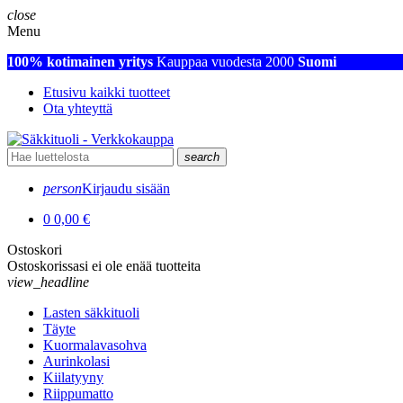
close
Menu
100% kotimainen yritys
Kauppaa vuodesta 2000
Suomi
Etusivu kaikki tuotteet
Ota yhteyttä
search
person
Kirjaudu sisään
0
0,00 €
Ostoskori
Ostoskorissasi ei ole enää tuotteita
view_headline
Lasten säkkituoli
Täyte
Kuormalavasohva
Aurinkolasi
Kiilatyyny
Riippumatto