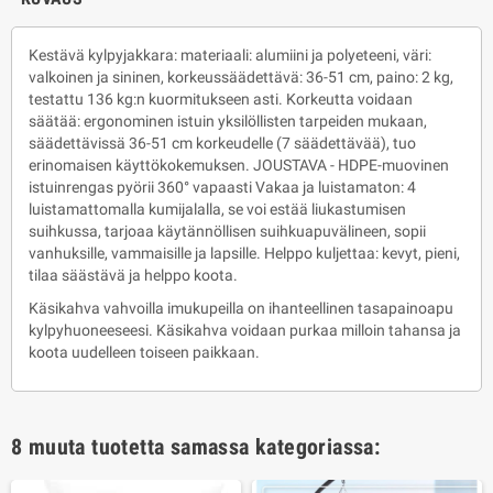
Kestävä kylpyjakkara: materiaali: alumiini ja polyeteeni, väri:
valkoinen ja sininen, korkeussäädettävä: 36-51 cm, paino: 2 kg,
testattu 136 kg:n kuormitukseen asti. Korkeutta voidaan
säätää: ergonominen istuin yksilöllisten tarpeiden mukaan,
säädettävissä 36-51 cm korkeudelle (7 säädettävää), tuo
erinomaisen käyttökokemuksen. JOUSTAVA - HDPE-muovinen
istuinrengas pyörii 360° vapaasti Vakaa ja luistamaton: 4
luistamattomalla kumijalalla, se voi estää liukastumisen
suihkussa, tarjoaa käytännöllisen suihkuapuvälineen, sopii
vanhuksille, vammaisille ja lapsille. Helppo kuljettaa: kevyt, pieni,
tilaa säästävä ja helppo koota.
Käsikahva vahvoilla imukupeilla on ihanteellinen tasapainoapu
kylpyhuoneeseesi. Käsikahva voidaan purkaa milloin tahansa ja
koota uudelleen toiseen paikkaan.
8 muuta tuotetta samassa kategoriassa: