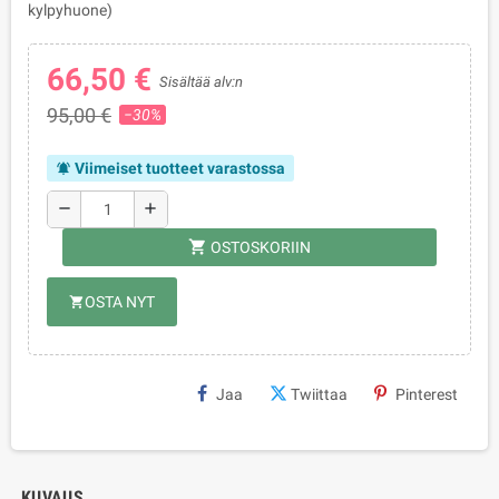
kylpyhuone)
66,50 €
Sisältää alv:n
95,00 €
−30%
Viimeiset tuotteet varastossa
notifications_active
remove
add
shopping_cart
OSTOSKORIIN
OSTA NYT
shopping_cart
Jaa
Twiittaa
Pinterest
KUVAUS