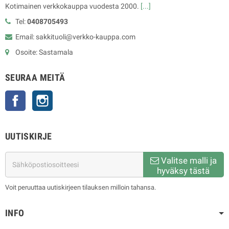
Kotimainen verkkokauppa vuodesta 2000.
[...]
Tel:
0408705493
Email: sakkituoli@verkko-kauppa.com
Osoite: Sastamala
SEURAA MEITÄ
Facebook
Instagram
UUTISKIRJE
Valitse malli ja
hyväksy tästä
Voit peruuttaa uutiskirjeen tilauksen milloin tahansa.
INFO