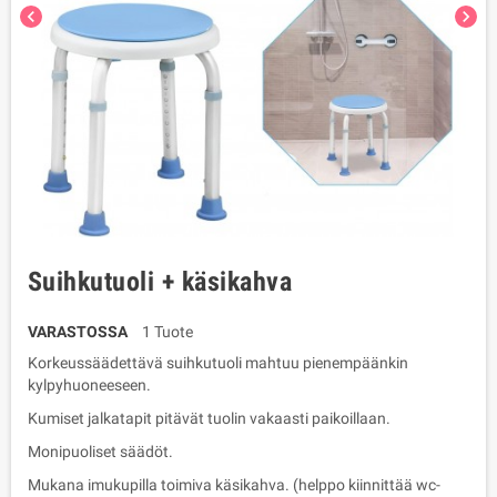
chevron_left
chevron_right
Suihkutuoli + käsikahva
VARASTOSSA
1 Tuote
Korkeussäädettävä suihkutuoli mahtuu pienempäänkin
kylpyhuoneeseen.
Kumiset jalkatapit pitävät tuolin vakaasti paikoillaan.
Monipuoliset säädöt.
Mukana imukupilla toimiva käsikahva. (helppo kiinnittää wc-