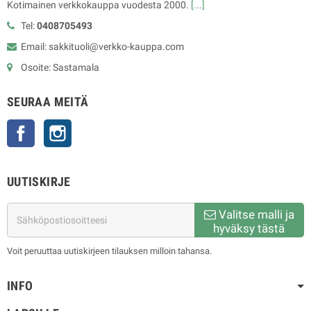
Kotimainen verkkokauppa vuodesta 2000.
[...]
Tel:
0408705493
Email: sakkituoli@verkko-kauppa.com
Osoite: Sastamala
SEURAA MEITÄ
Facebook
Instagram
UUTISKIRJE
Valitse malli ja
hyväksy tästä
Voit peruuttaa uutiskirjeen tilauksen milloin tahansa.
INFO