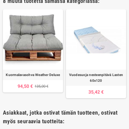
8 muuta tuotetta samassa kategoriassa:
Kuormalavasohva Weather Deluxe
Vuodesuoja nesteenpitävä Lasten
60x120
94,50 €
135,00 €
35,42 €
Asiakkaat, jotka ostivat tämän tuotteen, ostivat
myös seuraavia tuotteita: