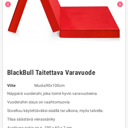
chevron_left
chevron_right
BlackBull Taitettava Varavuode
Viite
Musta90x100cm
Näppärä vuoderahi, joka toimii hyvin varavuoteena.
Vuoderahin sisus on vaahtomuovia
Soveltuu käytettäväksi sisällä tai ulkona, myös talvella.
Tilaa säästävä vierassänky
Avattuna patja on n. 190 x 60 x 7 cm