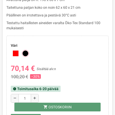
Taitettuna patjan koko on noin 62 x 60 x 21 cm
Päällinen on irrotettava ja pestävä 30°C asti
Testattu haitallisten aineiden varalta Öko-Tex Standard 100
mukaisesti
Väri
70,14 €
Sisältää alv:n
100,20 €
−30%
Toimitusaika 6-20 päivää
new_releases
remove
add
shopping_cart
OSTOSKORIIN