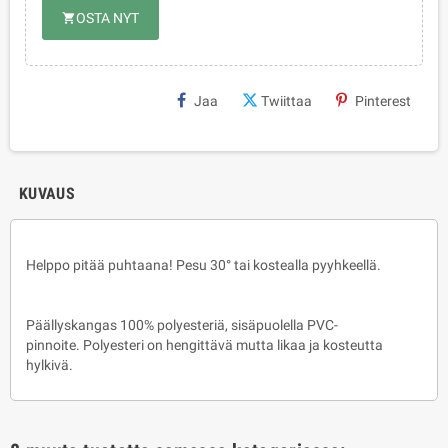
OSTA NYT
shopping_cart
Jaa
Twiittaa
Pinterest
KUVAUS
Helppo pitää puhtaana! Pesu 30° tai kostealla pyyhkeellä.
Päällyskangas 100% polyesteriä, sisäpuolella PVC-
pinnoite. Polyesteri on hengittävä mutta likaa ja kosteutta
hylkivä.