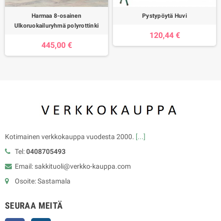
Harmaa 8-osainen
Pystypöytä Huvi
Ulkoruokailuryhmä polyrottinki
120,44 €
445,00 €
Kotimainen verkkokauppa vuodesta 2000.
[...]
Tel:
0408705493
Email: sakkituoli@verkko-kauppa.com
Osoite: Sastamala
SEURAA MEITÄ