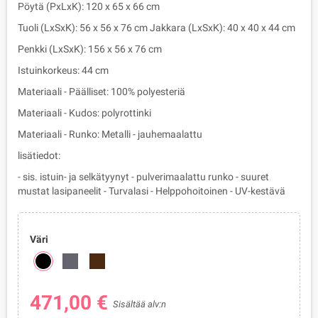
Pöytä (PxLxK): 120 x 65 x 66 cm
Tuoli (LxSxK): 56 x 56 x 76 cm Jakkara (LxSxK): 40 x 40 x 44 cm
Penkki (LxSxK): 156 x 56 x 76 cm
Istuinkorkeus: 44 cm
Materiaali - Päälliset: 100% polyesteriä
Materiaali - Kudos: polyrottinki
Materiaali - Runko: Metalli - jauhemaalattu
lisätiedot:
- sis. istuin- ja selkätyynyt - pulverimaalattu runko - suuret
mustat lasipaneelit - Turvalasi - Helppohoitoinen - UV-kestävä
Väri
471,00 €
Sisältää alv:n