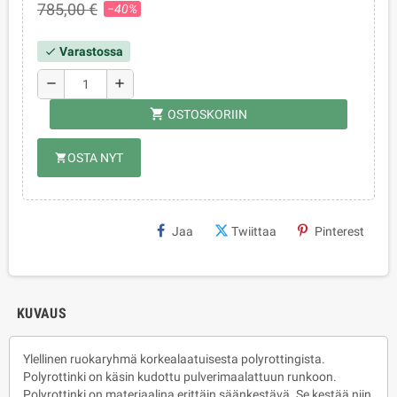
785,00 €
−40%
Varastossa
check
remove
add
shopping_cart
OSTOSKORIIN
OSTA NYT
shopping_cart
Jaa
Twiittaa
Pinterest
KUVAUS
Ylellinen ruokaryhmä korkealaatuisesta polyrottingista.
Polyrottinki on käsin kudottu pulverimaalattuun runkoon.
Polyrottinki on materiaalina erittäin säänkestävä. Se kestää niin