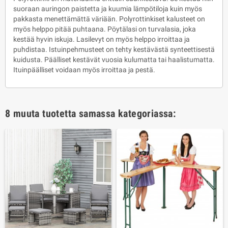
suoraan auringon paistetta ja kuumia lämpötiloja kuin myös
pakkasta menettämättä väriään. Polyrottinkiset kalusteet on
myös helppo pitää puhtaana. Pöytälasi on turvalasia, joka
kestää hyvin iskuja. Lasilevyt on myös helppo irroittaa ja
puhdistaa. Istuinpehmusteet on tehty kestävästä synteettisestä
kuidusta. Päälliset kestävät vuosia kulumatta tai haalistumatta.
Ituinpäälliset voidaan myös irroittaa ja pestä.
8 muuta tuotetta samassa kategoriassa: