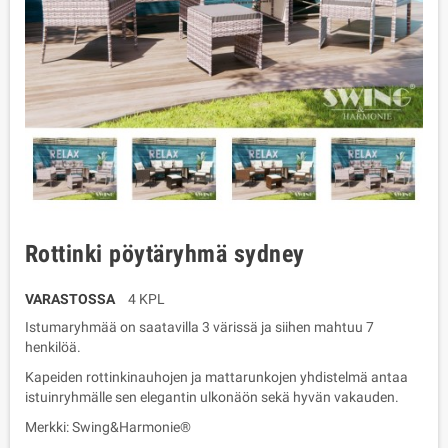
Rottinki pöytäryhmä sydney
VARASTOSSA
4 KPL
Istumaryhmää on saatavilla 3 värissä ja siihen mahtuu 7
henkilöä.
Kapeiden rottinkinauhojen ja mattarunkojen yhdistelmä antaa
istuinryhmälle sen elegantin ulkonäön sekä hyvän vakauden.
Merkki: Swing&Harmonie®