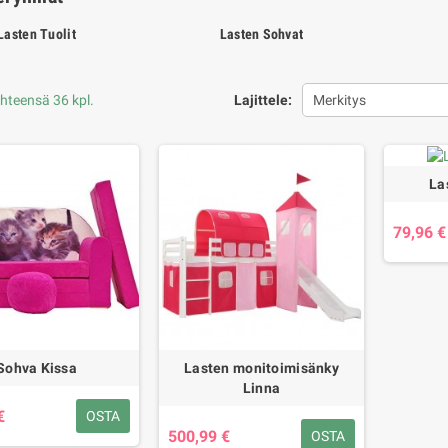
Lasten Tuolit
Lasten Sohvat
yhteensä 36 kpl.
Lajittele:
Merkitys
La
79,96 €
Sohva Kissa
Lasten monitoimisänky
Linna
€
OSTA
500,99 €
OSTA