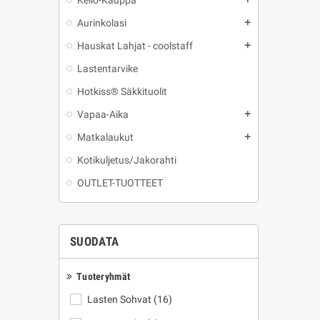
Kello-Kauppa
Aurinkolasi
add
Hauskat Lahjat - coolstaff
add
Lastentarvike
Hotkiss® Säkkituolit
Vapaa-Aika
add
Matkalaukut
add
Kotikuljetus/Jakorahti
OUTLET-TUOTTEET
SUODATA
Tuoteryhmät
Lasten Sohvat
(16)