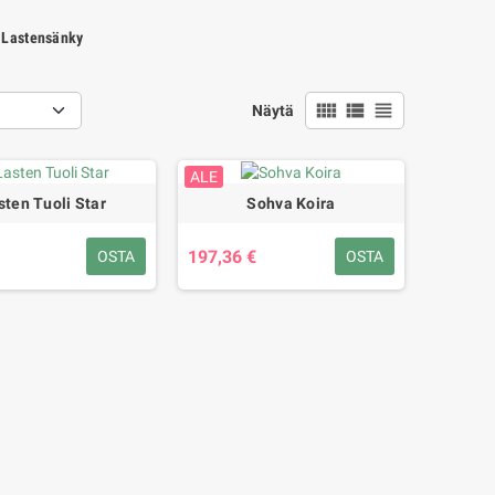
Lastensänky
view_comfy
view_list
view_headline
Näytä
ALE
sten Tuoli Star
Sohva Koira
197,36 €
OSTA
OSTA