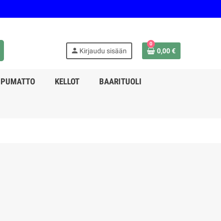
0
person
Kirjaudu sisään
0,00 €
PPUMATTO
KELLOT
BAARITUOLI