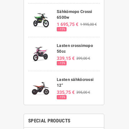
Sähkömopo Crossi
6500w
1 695,75 €
1 995,00 €
−15%
Lasten crossimopo
50cc
339,15 €
399,00 €
−15%
Lasten sähköcrossi
12"
335,75 €
395,00 €
−15%
SPECIAL PRODUCTS