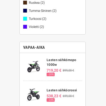
Ruskea
(2)
Tumma-Sininen
(2)
Turkoosi
(2)
Violetti
(2)
VAPAA-AIKA
Lasten sähkömopo
1000w
719,20 €
899,00 €
−20%
Lasten sähköcrossi
538,23 €
699,00 €
−23%