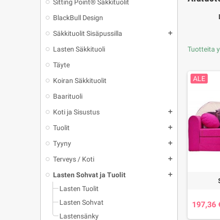
Sitting Point® Säkkituolit
BlackBull Design
Säkkituolit Sisäpussilla
add
Lasten Säkkituoli
Tuotteita 
Täyte
ALE
Koiran Säkkituolit
Baarituoli
Koti ja Sisustus
add
Tuolit
add
Tyyny
add
Terveys / Koti
add
Lasten Sohvat ja Tuolit
add
Lasten Tuolit
Lasten Sohvat
197,36 
Lastensänky