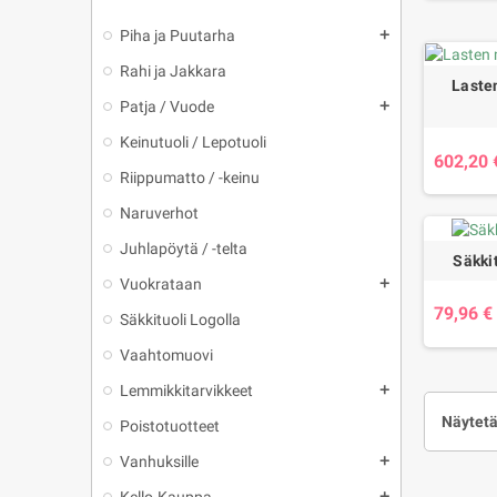
Piha ja Puutarha
add
Rahi ja Jakkara
Laste
Patja / Vuode
add
Keinutuoli / Lepotuoli
602,20 
Riippumatto / -keinu
Naruverhot
Juhlapöytä / -telta
Säkki
Vuokrataan
add
79,96 €
Säkkituoli Logolla
Vaahtomuovi
Lemmikkitarvikkeet
add
Näytetä
Poistotuotteet
Vanhuksille
add
add