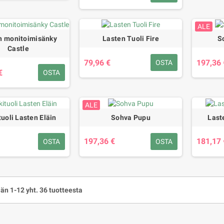
ALE
n monitoimisänky
Lasten Tuoli Fire
S
Castle
79,96 €
197,36 
OSTA
€
OSTA
ALE
tuoli Lasten Eläin
Sohva Pupu
Last
197,36 €
181,17 
OSTA
OSTA
än 1-12 yht. 36 tuotteesta