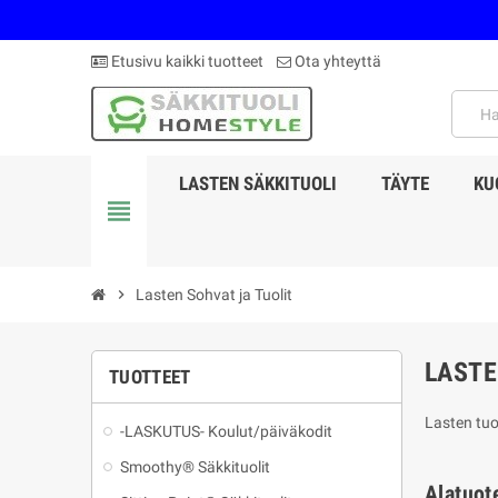
Etusivu kaikki tuotteet
Ota yhteyttä
LASTEN SÄKKITUOLI
TÄYTE
KU
view_headline
chevron_right
Lasten Sohvat ja Tuolit
LASTE
TUOTTEET
Lasten tuol
-LASKUTUS- Koulut/päiväkodit
Smoothy® Säkkituolit
Alatuot