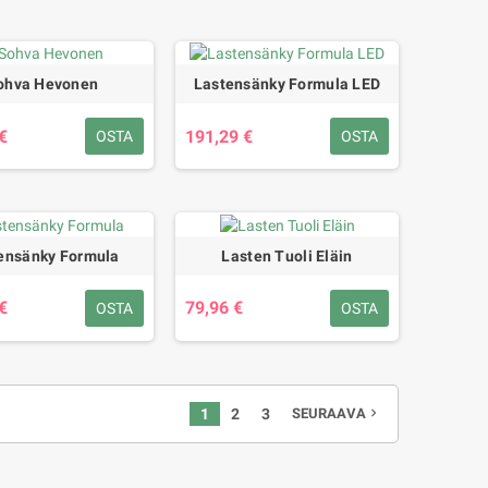
ohva Hevonen
Lastensänky Formula LED
€
191,29 €
OSTA
OSTA
ensänky Formula
Lasten Tuoli Eläin
€
79,96 €
OSTA
OSTA
1
2
3
SEURAAVA
navigate_next