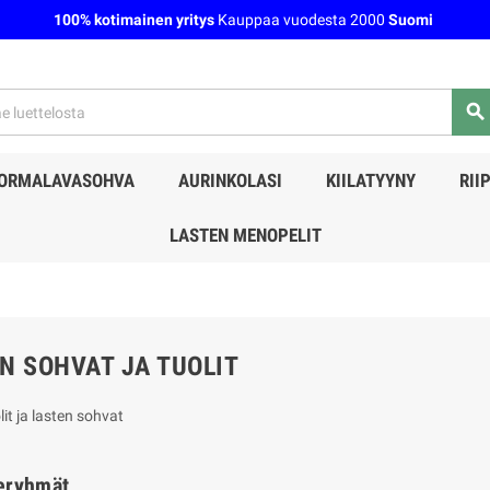
100% kotimainen yritys
Kauppaa vuodesta 2000
Suomi
search
ORMALAVASOHVA
AURINKOLASI
KIILATYYNY
RII
LASTEN MENOPELIT
N SOHVAT JA TUOLIT
it ja lasten sohvat
eryhmät