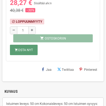
28,27 €
Sisältää alv:n
40,38 €
−30%
LOPPUUNMYYTY
block
remove
add
shopping_cart
OSTOSKORIIN
OSTA NYT
shopping_cart
Jaa
Twiittaa
Pinterest
KUVAUS
Istuimen leveys: 50 cm Kokonaisleveys: 50 cm Istuimen syvyys: