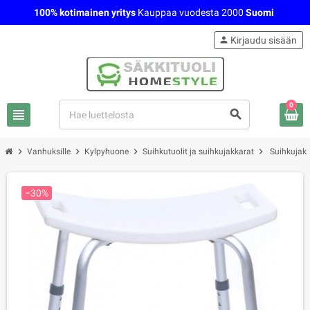
100% kotimainen yritys
Kauppaa vuodesta 2000
Suomi
person
Kirjaudu sisään
0
view_headline
search
chevron_right
chevron_right
chevron_right
chevron_right
Vanhuksille
Kylpyhuone
Suihkutuolit ja suihkujakkarat
Suihkujak
−30%