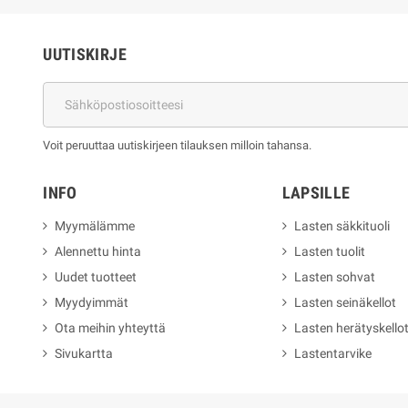
UUTISKIRJE
Voit peruuttaa uutiskirjeen tilauksen milloin tahansa.
INFO
LAPSILLE
Myymälämme
Lasten säkkituoli
Alennettu hinta
Lasten tuolit
Uudet tuotteet
Lasten sohvat
Myydyimmät
Lasten seinäkellot
Ota meihin yhteyttä
Lasten herätyskello
Sivukartta
Lastentarvike