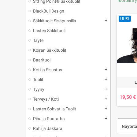
Tuotteita 
Sitting Point® Säkkituolit
BlackBull Design
UUSI
Säkkituolit Sisäpussilla
add
Lasten Säkkituoli
Täyte
Koiran Säkkituolit
Baarituoli
Koti ja Sisustus
add
Tuolit
add
L
Tyyny
add
19,50 €
Terveys / Koti
add
Lasten Sohvat ja Tuolit
add
Piha ja Puutarha
add
Näytetä
Rahi ja Jakkara