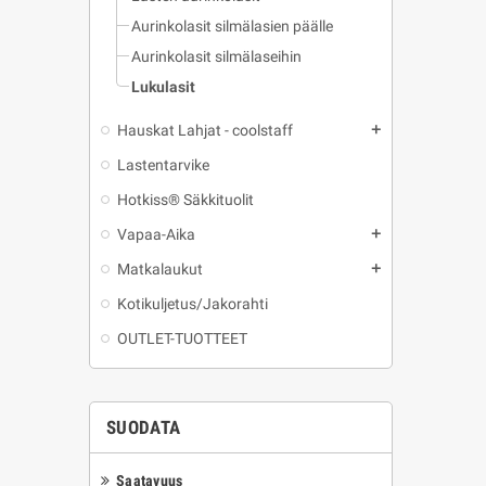
Aurinkolasit silmälasien päälle
Aurinkolasit silmälaseihin
Lukulasit
Hauskat Lahjat - coolstaff
add
Lastentarvike
Hotkiss® Säkkituolit
Vapaa-Aika
add
Matkalaukut
add
Kotikuljetus/Jakorahti
OUTLET-TUOTTEET
SUODATA
Saatavuus