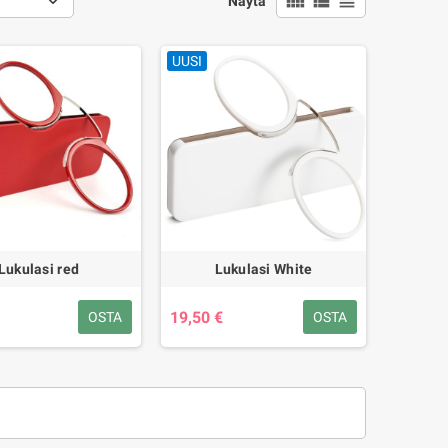
view_comfy
view_list
view_headline
Näytä
UUSI
Lukulasi red
Lukulasi White
19,50 €
OSTA
OSTA