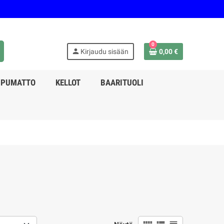
0
person
Kirjaudu sisään
0,00 €
PPUMATTO
KELLOT
BAARITUOLI