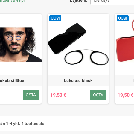
yhteensä 4 kpl.
Lajittele:
Merkitys
UUSI
UUSI
ukulasi Blue
Lukulasi black
19,50 €
19,50 €
OSTA
OSTA
än 1-4 yht. 4 tuotteesta