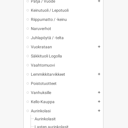
Patja / Vuode
add
Keinutuoli / Lepotuoli
Riippumatto / -keinu
Naruverhot
Juhlapöytä / -telta
Vuokrataan
add
Säkkituoli Logolla
Vaahtomuovi
Lemmikkitarvikkeet
add
Poistotuotteet
Vanhuksille
add
Kello-Kauppa
add
Aurinkolasi
add
Aurinkolasit
Lasten aurinkolasit