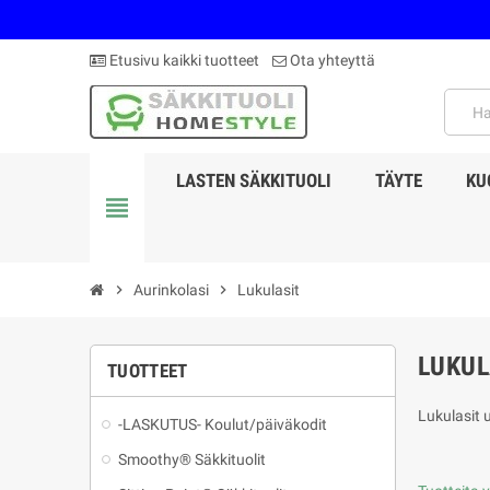
Etusivu kaikki tuotteet
Ota yhteyttä
LASTEN SÄKKITUOLI
TÄYTE
KU
view_headline
chevron_right
Aurinkolasi
chevron_right
Lukulasit
LUKUL
TUOTTEET
Lukulasit 
-LASKUTUS- Koulut/päiväkodit
Smoothy® Säkkituolit