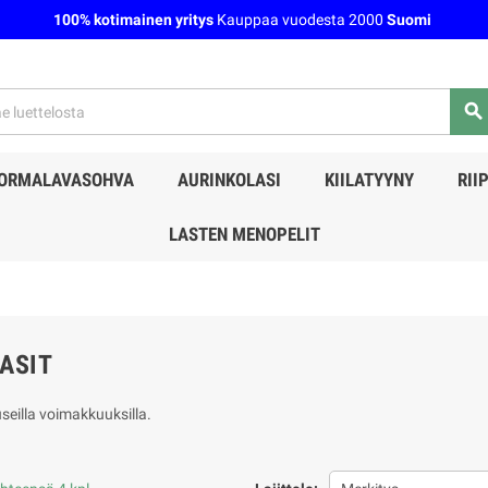
100% kotimainen yritys
Kauppaa vuodesta 2000
Suomi
search
ORMALAVASOHVA
AURINKOLASI
KIILATYYNY
RII
LASTEN MENOPELIT
ASIT
useilla voimakkuuksilla.