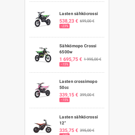
Lasten sähköcrossi
538,23 €
699,00 €
−23%
Sähkömopo Crossi
6500w
1 695,75 €
1 995,00 €
−15%
Lasten crossimopo
50cc
339,15 €
399,00 €
−15%
Lasten sähköcrossi
12"
335,75 €
395,00 €