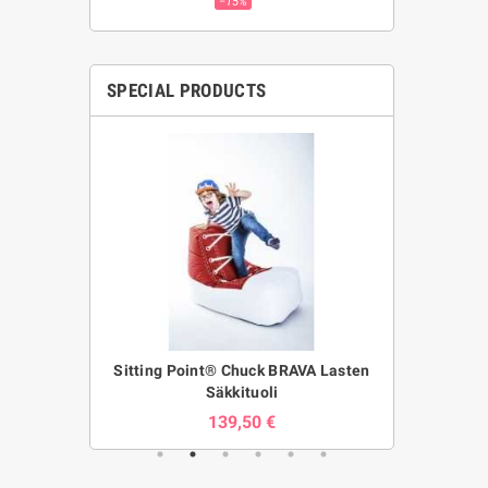
−15%
SPECIAL PRODUCTS
sses Clip-on
Sitting Point® Chuck BRAVA Lasten
Iso pehmo
Säkkituoli
97,75 
€
139,50 €