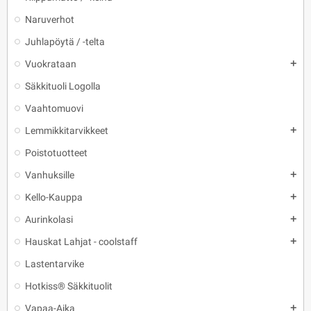
Naruverhot
Juhlapöytä / -telta
Vuokrataan
add
Säkkituoli Logolla
Vaahtomuovi
Lemmikkitarvikkeet
add
Poistotuotteet
Vanhuksille
add
Kello-Kauppa
add
Aurinkolasi
add
Hauskat Lahjat - coolstaff
add
Lastentarvike
Hotkiss® Säkkituolit
Vapaa-Aika
add