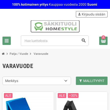
100% kotimainen yritys
Kauppaa vuodesta 2000
Suomi
person
Kirjaudu sisään
0
view_headline
search
chevron_right
chevron_right
Patja / Vuode
Varavuode
VARAVUODE
Merkitys
MALLITYYPIT
ALE
ALE
−30%