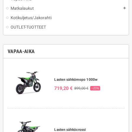
Matkalaukut
add
Kotikuljetus/Jakorahti
OUTLET-TUOTTEET
VAPAA-AIKA
Lasten sähkömopo 1000w
719,20 €
899,00 €
−20%
Lasten sähköcrossi