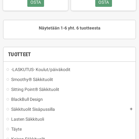
OSTA
OSTA
Näytetään 1-6 yht. 6 tuotteesta
TUOTTEET
-LASKUTUS- Koulut/päiväkodit
Smoothy® Säkkituolit
Sitting Point® Säkkituolit
BlackBull Design
Säkkituolit Sisäpussilla
add
Lasten Säkkituoli
Täyte