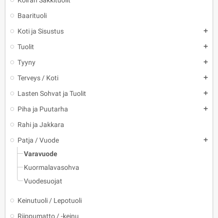
Koiran Säkkituolit
Baarituoli
Koti ja Sisustus
add
Tuolit
add
Tyyny
add
Terveys / Koti
add
Lasten Sohvat ja Tuolit
add
Piha ja Puutarha
add
Rahi ja Jakkara
Patja / Vuode
add
Varavuode
Kuormalavasohva
Vuodesuojat
Keinutuoli / Lepotuoli
Riippumatto / -keinu