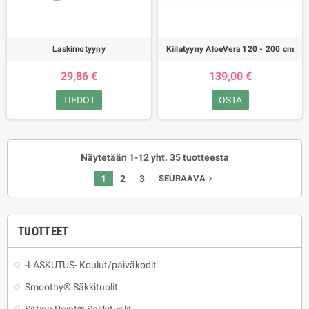
Laskimotyyny
Kiilatyyny AloeVera 120 - 200 cm
29,86 €
139,00 €
TIEDOT
OSTA
Näytetään 1-12 yht. 35 tuotteesta
1
2
3
SEURAAVA
navigate_next
TUOTTEET
-LASKUTUS- Koulut/päiväkodit
Smoothy® Säkkituolit