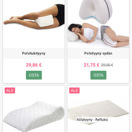
Polvitukityyny
Polvityyny sydän
29,86 €
21,75 €
29,00 €
OSTA
OSTA
ALE
ALE