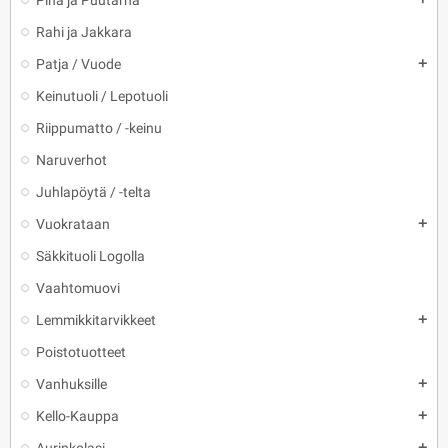
Piha ja Puutarha
Rahi ja Jakkara
Patja / Vuode
add
Keinutuoli / Lepotuoli
Riippumatto / -keinu
Naruverhot
Juhlapöytä / -telta
Vuokrataan
add
Säkkituoli Logolla
Vaahtomuovi
Lemmikkitarvikkeet
add
Poistotuotteet
Vanhuksille
add
Kello-Kauppa
add
add