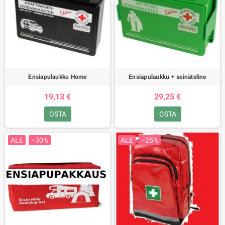
Ensiapulaukku Home
Ensiapulaukku + seinäteline
19,13 €
29,25 €
OSTA
OSTA
ALE
−30%
ALE
−25%