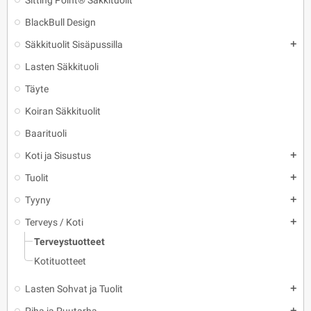
Sitting Point® Säkkituolit
BlackBull Design
Säkkituolit Sisäpussilla
add
Lasten Säkkituoli
Täyte
Koiran Säkkituolit
Baarituoli
Koti ja Sisustus
add
Tuolit
add
Tyyny
add
Terveys / Koti
add
Terveystuotteet
Kotituotteet
Lasten Sohvat ja Tuolit
add
add