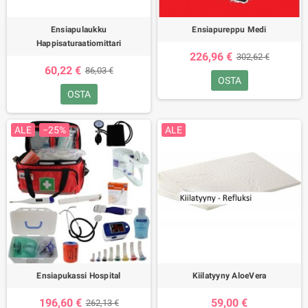
Ensiapulaukku
Ensiapureppu Medi
Happisaturaatiomittari
226,96 €
302,62 €
60,22 €
86,03 €
OSTA
OSTA
ALE
−25%
ALE
Ensiapukassi Hospital
Kiilatyyny AloeVera
196,60 €
59,00 €
262,13 €