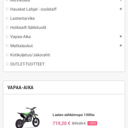
Aurinkolasi
Hauskat Lahjat - coolstaff
add
Lastentarvike
Hotkiss® Säkkituolit
Vapaa-Aika
add
Matkalaukut
add
Kotikuljetus/Jakorahti
OUTLET-TUOTTEET
VAPAA-AIKA
Lasten sähkömopo 1000w
719,20 €
899,00 €
−20%