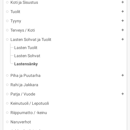
Koti ja Sisustus
add
Tuolit
add
Tyyny
add
Terveys / Koti
add
Lasten Sohvat ja Tuolit
add
Lasten Tuolit
Lasten Sohvat
Lastensänky
Piha ja Puutarha
add
Rahi ja Jakkara
Patja / Vuode
add
Keinutuoli / Lepotuoli
Riippumatto / -keinu
Naruverhot