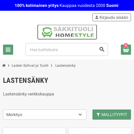
100% kotimainen yritys
Kauppaa vuodesta 2000
Suomi
person
Kirjaudu sisään
0
view_headline
search
chevron_right
chevron_right
Lasten Sohvat ja Tuolit
Lastensänky
LASTENSÄNKY
Lastensänky verkkokauppa
Merkitys
MALLITYYPIT