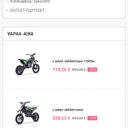
Kotikuljetus/Jakorahti
OUTLET-TUOTTEET
VAPAA-AIKA
Lasten sähkömopo 1000w
719,20 €
899,00 €
−20%
Lasten sähköcrossi
538,23 €
699,00 €
−23%