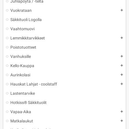
Juhlapöytä / -telta
Vuokrataan
add
Säkkituoli Logolla
Vaahtomuovi
Lemmikkitarvikkeet
add
Poistotuotteet
Vanhuksille
add
Kello-Kauppa
add
Aurinkolasi
add
Hauskat Lahjat - coolstaff
add
Lastentarvike
Hotkiss® Säkkituolit
Vapaa-Aika
add
Matkalaukut
add