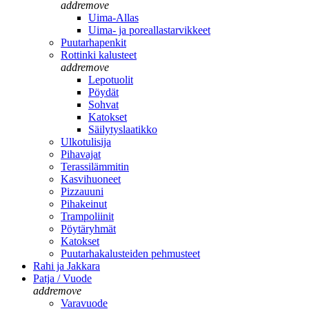
add
remove
Uima-Allas
Uima- ja poreallastarvikkeet
Puutarhapenkit
Rottinki kalusteet
add
remove
Lepotuolit
Pöydät
Sohvat
Katokset
Säilytyslaatikko
Ulkotulisija
Pihavajat
Terassilämmitin
Kasvihuoneet
Pizzauuni
Pihakeinut
Trampoliinit
Pöytäryhmät
Katokset
Puutarhakalusteiden pehmusteet
Rahi ja Jakkara
Patja / Vuode
add
remove
Varavuode