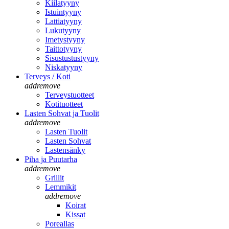
Kiilatyyny
Istuintyyny
Lattiatyyny
Lukutyyny
Imetystyyny
Taittotyyny
Sisustustustyyny
Niskatyyny
Terveys / Koti
add
remove
Terveystuotteet
Kotituotteet
Lasten Sohvat ja Tuolit
add
remove
Lasten Tuolit
Lasten Sohvat
Lastensänky
Piha ja Puutarha
add
remove
Grillit
Lemmikit
add
remove
Koirat
Kissat
Poreallas