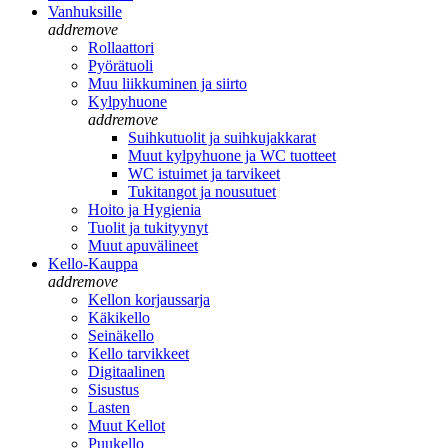
Vanhuksille
add
remove
Rollaattori
Pyörätuoli
Muu liikkuminen ja siirto
Kylpyhuone
add
remove
Suihkutuolit ja suihkujakkarat
Muut kylpyhuone ja WC tuotteet
WC istuimet ja tarvikeet
Tukitangot ja nousutuet
Hoito ja Hygienia
Tuolit ja tukityynyt
Muut apuvälineet
Kello-Kauppa
add
remove
Kellon korjaussarja
Käkikello
Seinäkello
Kello tarvikkeet
Digitaalinen
Sisustus
Lasten
Muut Kellot
Puukello