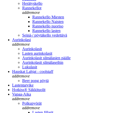
Herätyskello
Rannekellot
add
remove
Rannekello Miesten
Rannekello Naisten
Rannekello nuoriso
Rannekello lasten
Seinä-/ pöytäkello vedettävä
Aurinkolasi
add
remove
Aurinkolasit
Lasten aurinkolasit
Aurinkolasit silmälasien päälle
Aurinkolasit silmälaseihin
Lukulasit
Hauskat Lahjat - coolstaff
add
remove
Beer pong pöytä
Lastentarvike
Hotkiss® Säkkituolit
Vapaa-Aika
add
remove
Polkupyörät
add
remove
Lasten fillarit