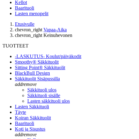
Kellot
Baarituoli
Lasten menopelit
Etusivulle
chevron_right
Vapaa-Aika
chevron_right
Keinuhevonen
TUOTTEET
-LASKUTUS- Koulut/päiväkodit
Smoothy® Säkkituolit
Sitting Point® Säkkituolit
BlackBull Design
Säkkituolit Sisäpussilla
add
remove
Säkkituoli ulos
Säkkituoli sisälle
Lasten säkkituoli ulos
Lasten Säkkituoli
Täyte
Koiran Säkkituolit
Baarituoli
Koti ja Sisustus
add
remove