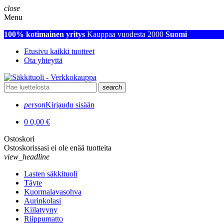
close
Menu
100% kotimainen yritys
Kauppaa vuodesta 2000
Suomi
Etusivu kaikki tuotteet
Ota yhteyttä
search
person
Kirjaudu sisään
0
0,00 €
Ostoskori
Ostoskorissasi ei ole enää tuotteita
view_headline
Lasten säkkituoli
Täyte
Kuormalavasohva
Aurinkolasi
Kiilatyyny
Riippumatto