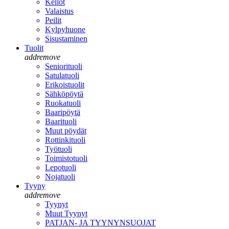
Kellot
Valaistus
Peilit
Kylpyhuone
Sisustaminen
Tuolit
add
remove
Seniorituoli
Satulatuoli
Erikoistuolit
Sähköpöytä
Ruokatuoli
Baaripöytä
Baarituoli
Muut pöydät
Rottinkituoli
Työtuoli
Toimistotuoli
Lepotuoli
Nojatuoli
Tyyny
add
remove
Tyynyt
Muut Tyynyt
PATJAN- JA TYYNYNSUOJAT