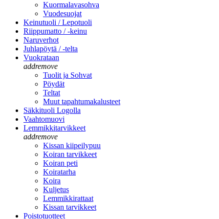
Kuormalavasohva
Vuodesuojat
Keinutuoli / Lepotuoli
Riippumatto / -keinu
Naruverhot
Juhlapöytä / -telta
Vuokrataan
add
remove
Tuolit ja Sohvat
Pöydät
Teltat
Muut tapahtumakalusteet
Säkkituoli Logolla
Vaahtomuovi
Lemmikkitarvikkeet
add
remove
Kissan kiipeilypuu
Koiran tarvikkeet
Koiran peti
Koiratarha
Koira
Kuljetus
Lemmikkirattaat
Kissan tarvikkeet
Poistotuotteet